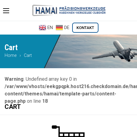
Skip
to
content
Es befinden sich keine Produkte im Warenkorb.
Hamai
EN
DE
KONTAKT
Cart
Home
›
Cart
Warning
: Undefined array key 0 in
/var/www/vhosts/eekgpqpk.host216.checkdomain.de/ha
content/themes/hamai/template-parts/content-
page.php
on line
18
CART