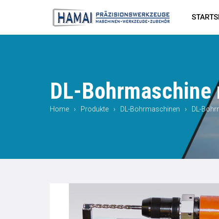
Skip
to
STARTS
content
Hamai
DL-Bohrmaschine 
Home
›
Produkte
›
DL-Bohrmaschinen
›
DL-Bohr